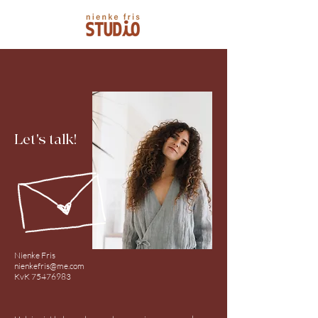
Let's talk!
Nienke Fris
nienkefris@me.com
KvK
75476983