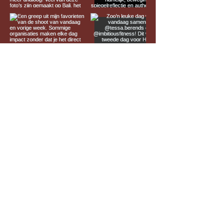
Meer laden
Privacy verklaring
Algemene Voorwaarden
nienkefris@me.com
Copyright © Nienke Fris | Studio Fris