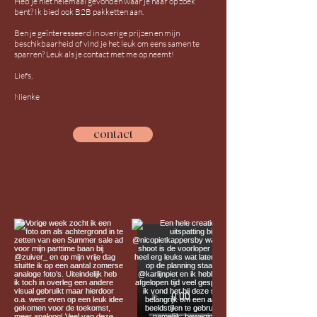
Heb je niet helemaal gevonden waar je naar op zoek
bent? Ik bied ook B2B pakketten aan.
Ben je geïnteresseerd in overige prijzen en mijn
beschikbaarheid of vind je het leuk om eens samen te
sparren? Leuk als je contact met me op neemt!​
Liefs,
Nienke
contact