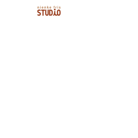
Privacy verklaring
Algemene Voorwaarden
nienkefris@me.com
Copyright © Nienke Fris | Studio Fris